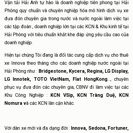
Báo giá dịch vụ xe đưa đón chuyên gia
Vận tải Hải Anh tự hào là doanh nghiệp tiên phong tại Hải
TIN TỨC
Phòng quy chuẩn và chuyên nghiệp hóa mô hình dịch vụ xe
Cho thuê xe du lịch Hải Phòng và xe VIP
Báo giá dịch vụ xe đưa đón công nhân viên
đưa đón chuyên gia trong nước và nước ngoài làm việc tại
Tin tức và sự kiện
TUYỂN DỤNG
các tập đoàn , doanh nghiệp lớn tại các KCN & Khu kinh tế tại
Báo giá dịch vụ cho thuê xe du lịch và xe VIP
Hoạt động doanh nghiệp
Hải Phòng với tiêu chuẩn khắt khe đáp ứng yêu cầu cao của
LIÊN HỆ
doanh nghiệp.
Hiện tại chúng Tôi đang là đối tác cung cấp dịch vụ cho thuê
xe Innova theo tháng cho các doanh nghiệp nước ngoài tại
Hải Phòng như :
Bridgestone, Kycera, Regina, LG Display,
LG Innotek, TOTO VietNam, Flat HongKong
…, chuyên
phục vụ đưa đón các chuyên gia, CBNV đi làm việc tại các
Khu Công Nghiệp :
KCN VSip, KCN Tràng Duệ, KCN
Nomura v
à các KCN lân cận khác.
Với dàn xe mới và đa dạng đời :
Innova, Sedona, Fortuner,