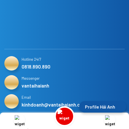
Hotline 24/7
0818.890.890
Messenger
vantaihaianh
Email
kinhdoanh@vantaihaianh.com
Profile Hải Anh
BẢN QUYỀN THUỘC VỀ CÔNG TY TNHH DỊCH VỤ VẬN TẢI DU
LỊCH HẢI ANH. THIẾT KẾ WEB
VINAWEB.VN