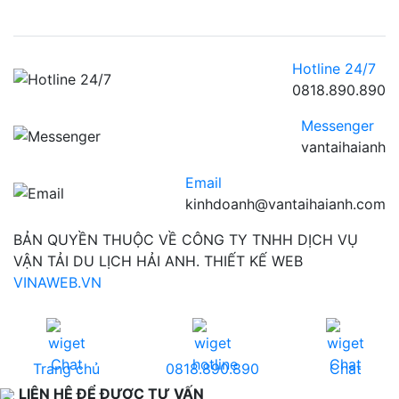
Hotline 24/7
0818.890.890
Messenger
vantaihaianh
Email
kinhdoanh@vantaihaianh.com
BẢN QUYỀN THUỘC VỀ CÔNG TY TNHH DỊCH VỤ
VẬN TẢI DU LỊCH HẢI ANH. THIẾT KẾ WEB
VINAWEB.VN
Trang chủ
0818.890.890
Chat
LIÊN HỆ ĐỂ ĐƯỢC TƯ VẤN