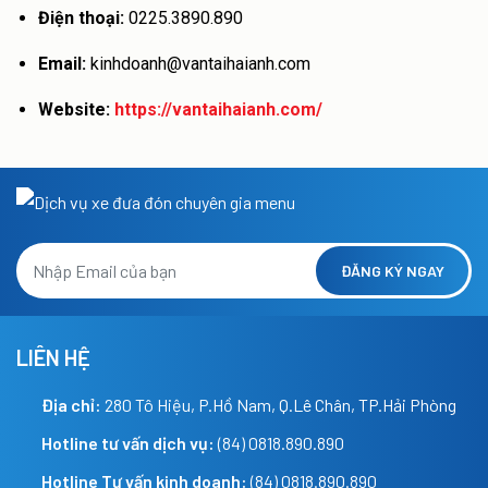
Điện thoại:
0225.3890.890
Email:
kinhdoanh@vantaihaianh.com
Website:
https://vantaihaianh.com/
ĐĂNG KÝ NGAY
LIÊN HỆ
Địa chỉ:
280 Tô Hiệu, P.Hồ Nam, Q.Lê Chân, TP.Hải Phòng
Hotline tư vấn dịch vụ:
(84) 0818.890.890
Hotline Tư vấn kinh doanh:
(84) 0818.890.890