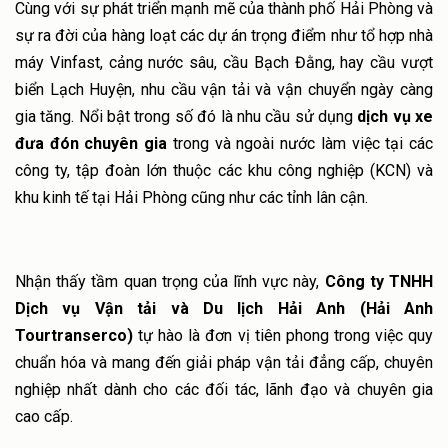
Báo giá dịch vụ xe đưa đón chuyên gia
Cùng với sự phát triển mạnh mẽ của thành phố Hải Phòng và
TIN TỨC
sự ra đời của hàng loạt các dự án trọng điểm như tổ hợp nhà
Cho thuê xe du lịch Hải Phòng và xe VIP
Báo giá dịch vụ xe đưa đón công nhân viên
máy Vinfast, cảng nước sâu, cầu Bạch Đằng, hay cầu vượt
Tin tức và sự kiện
TUYỂN DỤNG
biển Lạch Huyện, nhu cầu vận tải và vận chuyển ngày càng
Báo giá dịch vụ cho thuê xe du lịch và xe VIP
Hoạt động doanh nghiệp
gia tăng. Nổi bật trong số đó là nhu cầu sử dụng
dịch vụ xe
LIÊN HỆ
đưa đón chuyên gia
trong và ngoài nước làm việc tại các
công ty, tập đoàn lớn thuộc các khu công nghiệp (KCN) và
khu kinh tế tại Hải Phòng cũng như các tỉnh lân cận.
Nhận thấy tầm quan trọng của lĩnh vực này,
Công ty TNHH
Dịch vụ Vận tải và Du lịch Hải Anh (Hải Anh
Tourtranserco)
tự hào là đơn vị tiên phong trong việc quy
chuẩn hóa và mang đến giải pháp vận tải đẳng cấp, chuyên
nghiệp nhất dành cho các đối tác, lãnh đạo và chuyên gia
cao cấp.