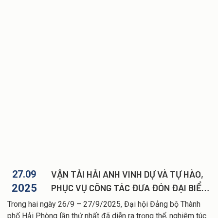
27.09
VẬN TẢI HẢI ANH VINH DỰ VÀ TỰ HÀO,
2025
PHỤC VỤ CÔNG TÁC ĐƯA ĐÓN ĐẠI BIỂU
DỰ ĐẠI HỘI ĐẠI BIỂU ĐẢNG BỘ TP. HẢI
Trong hai ngày 26/9 – 27/9/2025, Đại hội Đảng bộ Thành
PHÒNG LẦN THỨ I, NHIỆM KỲ 2025-
phố Hải Phòng lần thứ nhất đã diễn ra trọng thể, nghiêm túc