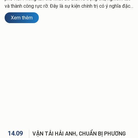
và thành công rực rỡ. Đây là sự kiện chính trị có ý nghĩa đặc
2030
biệt, đánh dấu bước chuyển mình mới trong công tác xây
Xem thêm
dựng Đảng, phát triển kinh tế - xã hội của thành phố Cảng.
14.09
VẬN TẢI HẢI ANH, CHUẨN BỊ PHƯƠNG