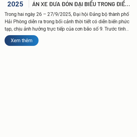
2025
ÁN XE ĐƯA ĐÓN ĐẠI BIỂU TRONG ĐIỀU
KIỆN ỨNG PHÓ BÃO SỐ 9
Trong hai ngày 26 – 27/9/2025, Đại hội Đảng bộ thành phố
Hải Phòng diễn ra trong bối cảnh thời tiết có diễn biến phức
tạp, chịu ảnh hưởng trực tiếp của cơn bão số 9. Trước tình
hình đó, Công ty Vận tải Hải Anh đã chủ động triển khai
Xem thêm
nhiều phương án nhằm đảm bảo an toàn, thông suốt cho
công tác đưa đón các Đại biểu.