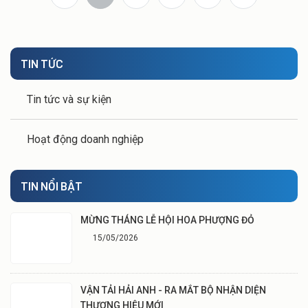
hội... với các vấn đề về môi trường, về giáo dục, về nhân văn,
từ thiện...
TIN TỨC
Tin tức và sự kiện
Hoạt động doanh nghiệp
TIN NỔI BẬT
MỪNG THÁNG LỄ HỘI HOA PHƯỢNG ĐỎ
15/05/2026
VẬN TẢI HẢI ANH - RA MẮT BỘ NHẬN DIỆN
THƯƠNG HIỆU MỚI