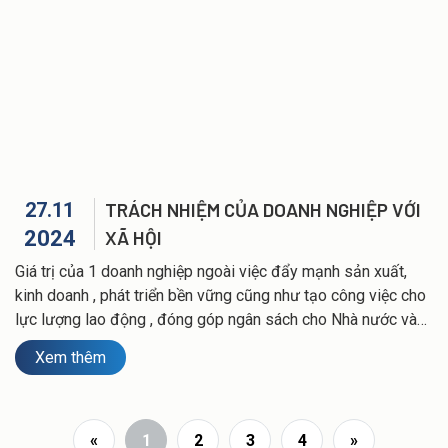
27.11
TRÁCH NHIỆM CỦA DOANH NGHIỆP VỚI
2024
XÃ HỘI
Giá trị của 1 doanh nghiệp ngoài việc đẩy mạnh sản xuất,
kinh doanh , phát triển bền vững cũng như tạo công việc cho
lực lượng lao động , đóng góp ngân sách cho Nhà nước và
địa phương… còn là những mong muốn được đóng góp
Xem thêm
mang lại những giá trị cho xã hội. Với Hải Anh đó là sự cam
kết của doanh nghiệp đóng góp cho sự phát triển bền vững,
thông qua các hoạt động nhằm nâng cao chất lượng cuộc
sống của người lao động, của cộng đồng và của toàn xã
«
1
2
3
4
»