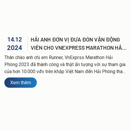
14.12
HẢI ANH ĐƠN VỊ ĐƯA ĐÓN VẬN ĐỘNG
2024
VIÊN CHO VNEXPRESS MARATHON HẢI
PHÒNG 2023 & 2024
Thân chào anh chị em Runner, VnExprss Marathon Hải
Phòng 2023 đã thành công và thật ấn tượng với sự tham gia
của hơn 10.000 vđv trên khắp Việt Nam đến Hải Phòng tham
dự. VnExprss Marathon Hải Phòng 2023- Vận tải Hải Anh tự
Xem thêm
hào sẽ lần nữa là đơn vị phục vụ xe vận chuyển và đưa đón
vđv cho giải chạy năm 2024.