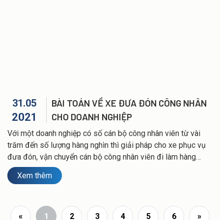
31.05
BÀI TOÁN VỀ XE ĐƯA ĐÓN CÔNG NHÂN
2021
CHO DOANH NGHIỆP
Với một doanh nghiệp có số cán bộ công nhân viên từ vài
trăm đến số lượng hàng nghìn thì giải pháp cho xe phục vụ
đưa đón, vận chuyển cán bộ công nhân viên đi làm hàng
ngày sẽ là việc cần thiết. Việc yêu cầu về yếu tố thời gian và
Xem thêm
an toàn để đảm bảo hiệu suất công việc tốt nhất cho người
lao động và doanh nghiệp...
«
1
2
3
4
5
6
»