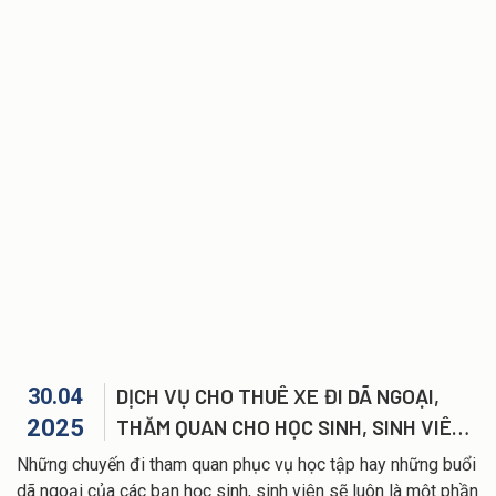
thương hiệu, khẳng định vị thế mới, diện mạo mới và khát
vọng vươn xa hơn nữa.
30.04
DỊCH VỤ CHO THUÊ XE ĐI DÃ NGOẠI,
2025
THĂM QUAN CHO HỌC SINH, SINH VIÊN
TẠI HẢI PHÒNG
Những chuyến đi tham quan phục vụ học tập hay những buổi
dã ngoại của các bạn học sinh, sinh viên sẽ luôn là một phần