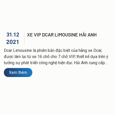
31.12
XE VIP DCAR LIMOUSINE HẢI ANH
2021
Dcar Limousine là phiên bản đặc biệt của hãng xe Dcar,
được làm lại từ xe 16 chỗ cho 7 chỗ VIP, thiết kế dựa trên ý
tưởng sự phát triển công nghệ hiện đại. Hải Anh cung cấp
dịch vụ xe VIP Dcar Limousine tại Hải Phòng phục vụ đưa
Xem thêm
đón chuyên gia, đối tác và du lịch gia đình.