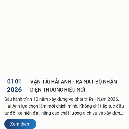
Báo giá dịch vụ xe đưa đón chuyên gia
TIN TỨC
Cho thuê xe du lịch Hải Phòng và xe VIP
Báo giá dịch vụ xe đưa đón công nhân viên
Tin tức và sự kiện
TUYỂN DỤNG
Báo giá dịch vụ cho thuê xe du lịch và xe VIP
Hoạt động doanh nghiệp
LIÊN HỆ
01.01
VẬN TẢI HẢI ANH - RA MẮT BỘ NHẬN
2026
DIỆN THƯƠNG HIỆU MỚI
Sau hành trình 10 năm xây dựng và phát triển - Năm 2026,
Hải Anh lựa chọn làm mới chính mình. Không chỉ tiếp tục đầu
tư đội xe hiện đại, nâng cao chất lượng dịch vụ và xây dựng
đội ngũ nhân sự chuyên nghiệp, Hải Anh còn thực hiện một
Xem thêm
bước chuyển quan trọng: thay đổi toàn bộ hệ thống nhận diện