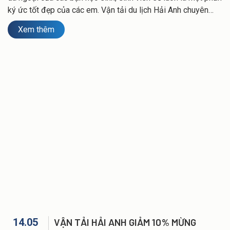
ký ức tốt đẹp của các em. Vận tải du lịch Hải Anh chuyên
cung cấp dịch vụ thuê xe từ 16 chỗ, 29 chỗ đến 45 chỗ đi
Xem thêm
thăm quan, dã ngoại, những buổi học ngoại khóa của các
trường tại Hải Phòng và các tỉnh lân cận...với chất lượng dịch
vụ cao và quy mô phương tiện lớn cùng lái xe kinh nghiệm
chuyên nghiệp sẽ mang đến những hành trình an toàn và vui
vẻ cho các em.
14.05
VẬN TẢI HẢI ANH GIẢM 10% MỪNG