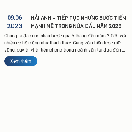
09.06
HẢI ANH – TIẾP TỤC NHỮNG BƯỚC TIẾN
2023
MẠNH MẼ TRONG NỬA ĐẦU NĂM 2023
Chúng ta đã cùng nhau bước qua 6 tháng đầu năm 2023, với
nhiều cơ hội cũng như thách thức. Cùng với chiến lược giữ
vững, duy trì vị trí tiên phong trong ngành vận tải đưa đón &
du lịch, Vận tải Hải Anh đã và đang thực hiện những mục tiêu
Xem thêm
lớn hơn, tiếp tục tạo niềm tin và mang lại những trải nghiệm
tuyệt vời mỗi khi đồng hành cùng khách hàng.