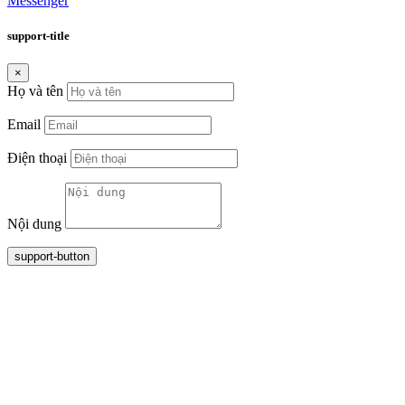
Messenger
support-title
×
Họ và tên
Email
Điện thoại
Nội dung
support-button