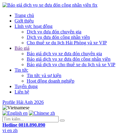
Trang chủ
Giới thiệu
Lĩnh vực hoạt động
Dịch vụ đưa đón chuyên gia
Dịch vụ đưa đón công nhân viên
Cho thuê xe du lịch Hải Phòng và xe VIP
Báo giá
Báo giá dịch vụ xe đưa đón chuyên gia
Báo giá dịch vụ xe đưa đón công nhân viên
Báo giá dịch vụ cho thuê xe du lịch và xe VIP
Tin tức
Tin tức và sự kiện
Hoạt động doanh nghiệp
Tuyển dụng
Liên hệ
Profile Hải Anh
2026
en
zh
Hotline 0818.890.890
vi
en
zh