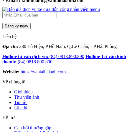
* Email : kinhdoanh@vantaihaianh.com
Đăng ký ngay
Liên hệ
Địa chỉ:
280 Tô Hiệu, P.Hồ Nam, Q.Lê Chân, TP.Hải Phòng
Hotline tư vấn dịch vụ:
(84) 0818.890.890
Hotline Tư vấn kinh
doanh:
(84) 0818.890.890
Website:
https://vantaihaianh.com
Về chúng tôi
Giới thiệu
Thư viện ảnh
Tin tức
Liên hệ
Hỗ trợ
Câu hỏi thường gặp