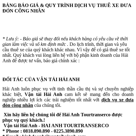
BẢNG BÁO GIÁ & QUY TRÌNH DỊCH VỤ THUÊ XE ĐƯA
ĐÓN CÔNG NHÂN
* Lưu ý: - Báo giá sẽ thay đổi nếu khách hàng có yêu cầu về thời
gian làm việc và số km định mức .
Do lịch trình, thời gian và yêu
cầu thuê xe của quý khách khác nhau. Vì vậy để có giá thuê xe tốt
nhất. Quý khách vui lòng liên hệ với bộ phận kinh doanh của Hải
Anh để được tư vấn, báo giá chính xác :
ĐỐI TÁC CỦA VẬN TẢI HẢI ANH
Hải Anh luôn phục vụ với tinh thần cầu thị và sự chuyên nghiệp
khác biệt,
Vận tải Hải Anh
cam kết sẽ mang đến cho doanh
nghiệp nhiều lợi ích các trải nghiệm tốt nhất với
dịch vụ xe đưa
đón
công nhân
của chúng tôi.
Xin hãy liên hệ chúng tôi để Hải Anh Tourtranserco được
phục vụ quý khách.!
Vận tải Hải Anh - HAI ANH TOURTRANSERCO
* Phone : 0818.890.890 - 0225.3890.890