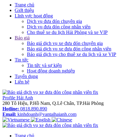
Trang chủ
Giới thiệu
Lĩnh vực hoạt động
Dịch vụ đưa đón chuyên gia
Dịch vụ đưa đón công nhân viên
Cho thuê xe du lịch Hải Phòng và xe VIP
Báo giá
Báo giá dịch vụ xe đưa đón chuyên gia
Báo giá dịch vụ xe đưa đón công nhân viên
Báo giá dịch vụ cho thuê xe du lịch và xe VIP
Tin tức
Tin tức và sự kiện
Hoạt động doanh nghiệp
Tuyển dụng
Liên hệ
Profile Hải Anh
280 Tô Hiệu, P.Hồ Nam, Q.Lê Chân, TP.Hải Phòng
Hotline:
0818.890.890
Email:
kinhdoanh@vantaihaianh.com
Trang chủ