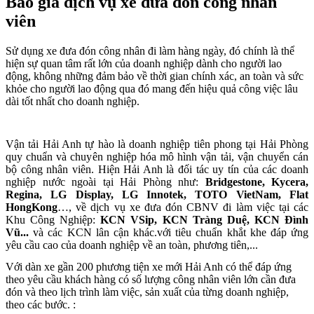
Báo giá dịch vụ xe đưa đón công nhân
viên
Sử dụng xe đưa đón công nhân đi làm hàng ngày, đó chính là thể
hiện sự quan tâm rất lớn của doanh nghiệp dành cho người lao
động, không những đảm bảo về thời gian chính xác, an toàn và sức
khỏe cho người lao động qua đó mang đến hiệu quả công việc lâu
dài tốt nhẩt cho doanh nghiệp.
Vận tải Hải Anh tự hào là doanh nghiệp tiên phong tại Hải Phòng
quy chuẩn và chuyên nghiệp hóa mô hình vận tải, vận chuyển cán
bộ công nhân viên. Hiện Hải Anh là đối tác uy tín của các doanh
nghiệp nước ngoài tại Hải Phòng như:
Bridgestone, Kycera,
Regina, LG Display, LG Innotek, TOTO VietNam, Flat
HongKong
…, về dịch vụ xe đưa đón CBNV đi làm việc tại các
Khu Công Nghiệp:
KCN VSip, KCN Tràng Duệ, KCN Đình
Vũ...
và các KCN lân cận khác.với tiêu chuẩn khắt khe đáp ứng
yêu cầu cao của doanh nghiệp về an toàn, phương tiên,...
Với dàn xe gần 200 phương tiện xe mới Hải Anh có thể đáp ứng
theo yêu cầu khách hàng có số lượng công nhân viên lớn cần đưa
đón và theo lịch trình làm việc, sản xuất của từng doanh nghiệp,
theo các bước. :