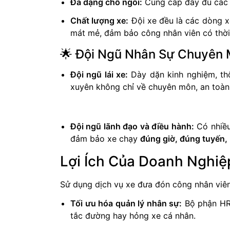
Đa dạng chỗ ngồi:
Cung cấp đầy đủ các d
Chất lượng xe:
Đội xe đều là các dòng xe
mát mẻ, đảm bảo công nhân viên có thời 
🌟 Đội Ngũ Nhân Sự Chuyên
Đội ngũ lái xe:
Dày dặn kinh nghiệm, th
xuyên không chỉ về chuyên môn, an toàn 
Đội ngũ lãnh đạo và điều hành:
Có nhiều
đảm bảo xe chạy
đúng giờ, đúng tuyến, k
Lợi Ích Của Doanh Nghiệ
Sử dụng dịch vụ xe đưa đón công nhân viên 
Tối ưu hóa quản lý nhân sự:
Bộ phận HR/
tắc đường hay hỏng xe cá nhân.