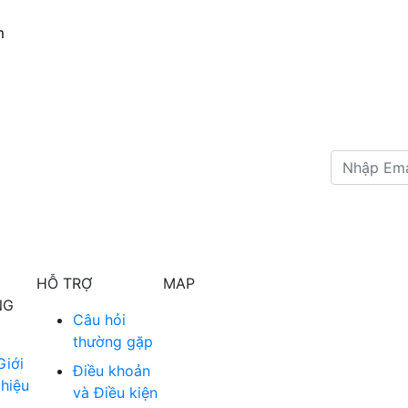
m
HỖ TRỢ
MAP
NG
Câu hỏi
thường gặp
Giới
Điều khoản
thiệu
và Điều kiện