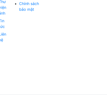
Thư
Chính sách
viện
bảo mật
ảnh
Tin
tức
Liên
hệ