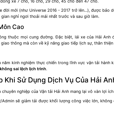
òng xe 7 chỗ, 16 chỗ, 29 chỗ, 45 chỗ đến 47 chỗ.
 đời mới (như Universe 2016 - 2017 trở lên...), được bảo d
gian nghỉ ngơi thoải mái nhất trước và sau giờ làm.
 Môn Cao
ông thuộc mọi cung đường. Đặc biệt, lái xe của Hải Anh 
giao thông mà còn về kỹ năng giao tiếp lịch sự, thân thiện
 năm kinh nghiệm thực chiến trong lĩnh vực vận tải hành 
hông sai lệch lịch trình
.
p Khi Sử Dụng Dịch Vụ Của Hải An
chuyên nghiệp của Vận tải Hải Anh mang lại vô vàn lợi ích
Admin sẽ giảm tải được khối lượng công việc lớn, không