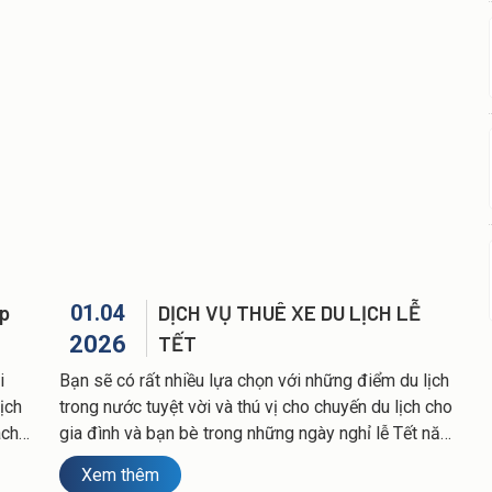
tin cậy của nhiều tập đoàn, doanh nghiệp nước ngoài
đang hoạt động tại các khu công nghiệp, khu kinh tế
ở Hải Phòng và các tỉnh lân cận như Quảng Ninh, Hải
Dương, Thái Bình, Hưng Yên...
ấp
01.04
DỊCH VỤ THUÊ XE DU LỊCH LỄ
2026
TẾT
i
Bạn sẽ có rất nhiều lựa chọn với những điểm du lịch
ịch
trong nước tuyệt vời và thú vị cho chuyến du lịch cho
ách
gia đình và bạn bè trong những ngày nghỉ lễ Tết năm
ghiệp
mới nhưng nếu bạn còn lo lắng và tìm kiếm về
Xem thêm
ghiệm
#thuê_xe_du_lich_Hải_Phòng - cần phương tiện ôtô