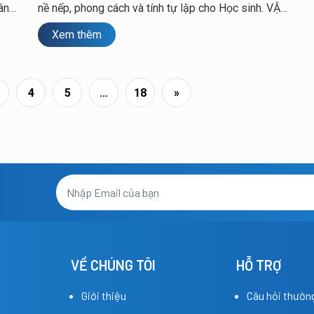
ân
nề nếp, phong cách và tính tự lập cho Học sinh. VẬN
g
TẢI HẢI ANH xin gửi tới Học sinh ( HS ), cha Mẹ học
Xem thêm
rị
sinh ( CMHS ) có con đi xe ô tô tuyến các nội dung
dưới đây để CMHS, HS nắm được đồng thời phối
hợp tốt nhất với Cán bộ (CB) xe, với nhà trường để
thực hiện đúng quy định
4
5
...
18
»
VỀ CHÚNG TÔI
HỖ TRỢ
Giới thiệu
Câu hỏi thườn