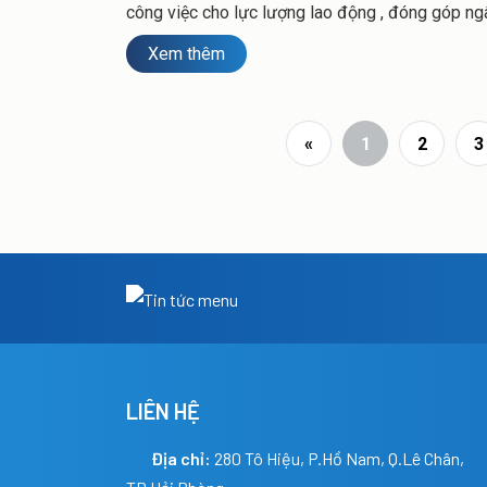
công việc cho lực lượng lao động , đóng góp ng
sách cho Nhà nước và địa phương… còn là nhữn
Xem thêm
mong muốn được đóng góp mang lại những giá t
cho xã hội.
«
1
2
3
LIÊN HỆ
Địa chỉ:
280 Tô Hiệu, P.Hồ Nam, Q.Lê Chân,