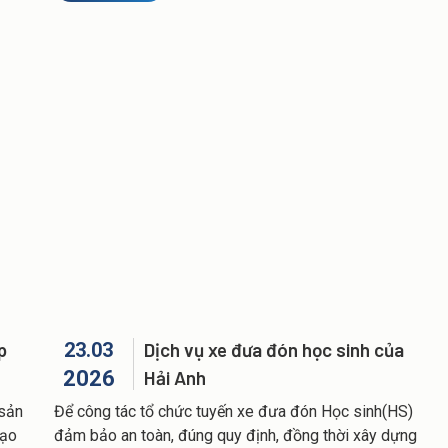
để di chuyển an toàn, dịch vụ chuyên nghiệp, uy tín,
giá cả tốt... , xin hãy liên hệ Vận Tải Hải Anh để chúng
tôi phục vụ bạn.
p
23.03
Dịch vụ xe đưa đón học sinh của
2026
Hải Anh
 sản
Để công tác tổ chức tuyến xe đưa đón Học sinh(HS)
tạo
đảm bảo an toàn, đúng quy định, đồng thời xây dựng