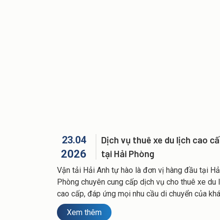
23.04
Dịch vụ thuê xe du lịch cao c
2026
tại Hải Phòng
Vận tải Hải Anh tự hào là đơn vị hàng đầu tại Hả
Phòng chuyên cung cấp dịch vụ cho thuê xe du l
cao cấp, đáp ứng mọi nhu cầu di chuyển của kh
hàng. Với phương châm “Chất lượng – chuyên n
Xem thêm
– khác biệt”, chúng tôi cam kết mang đến trải n