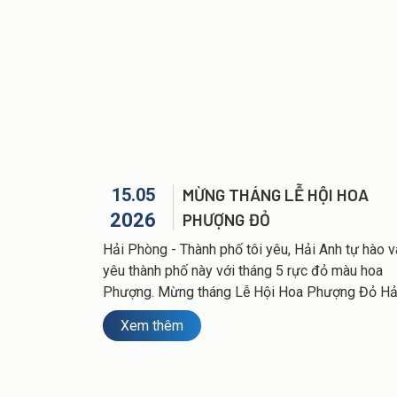
15.05
MỪNG THÁNG LỄ HỘI HOA
2026
PHƯỢNG ĐỎ
Hải Phòng - Thành phố tôi yêu, Hải Anh tự hào v
yêu thành phố này với tháng 5 rực đỏ màu hoa
Phượng. Mừng tháng Lễ Hội Hoa Phượng Đỏ Hả
Phòng - Hải Anh với chương trình Giảm giá 10% 
Xem thêm
cả dịch vụ thuê xe du lịch tại Hải Phòng từ phư
tiện xe 7, 16, 29 - 45, 47 chỗ các model 2020 - 
( từ ngày 11/5-31/5/2026 )