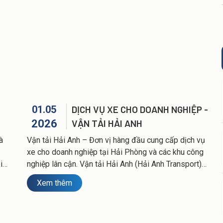
01.05
DỊCH VỤ XE CHO DOANH NGHIỆP -
2026
VẬN TẢI HẢI ANH
à
Vận tải Hải Anh – Đơn vị hàng đầu cung cấp dịch vụ
xe cho doanh nghiệp tại Hải Phòng và các khu công
i
nghiệp lân cận. Vận tải Hải Anh (Hải Anh Transport)
tất
tự hào là đơn vị vận tải chuyên nghiệp hàng đầu,
Xem thêm
ơng
chuyên cung cấp dịch vụ xe cho doanh nghiệp, xe
2025.
đưa đón công nhân, xe đưa đón chuyên gia cho gần
20 nhà máy và doanh nghiệp lớn. Chúng tôi là đối tác