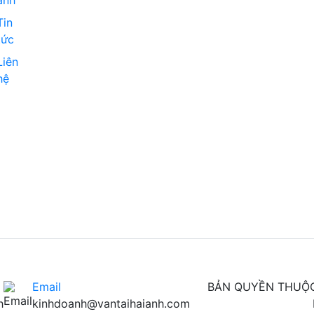
ảnh
Tin
tức
Liên
hệ
Email
BẢN QUYỀN THUỘC
h
kinhdoanh@vantaihaianh.com