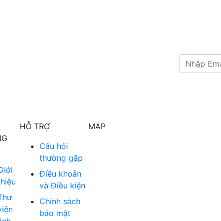
HỖ TRỢ
MAP
NG
Câu hỏi
thường gặp
Giới
Điều khoản
thiệu
và Điều kiện
Thư
Chính sách
viện
bảo mật