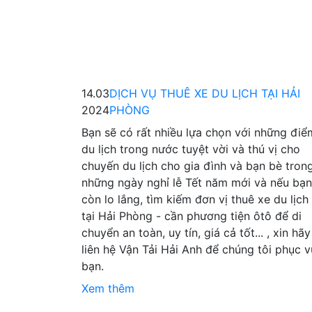
14.03
DỊCH VỤ THUÊ XE DU LỊCH TẠI HẢI
2024
PHÒNG
Bạn sẽ có rất nhiều lựa chọn với những điể
du lịch trong nước tuyệt vời và thú vị cho
chuyến du lịch cho gia đình và bạn bè tron
những ngày nghỉ lễ Tết năm mới và nếu bạn
còn lo lắng, tìm kiếm đơn vị thuê xe du lịch
tại Hải Phòng - cần phương tiện ôtô để di
chuyển an toàn, uy tín, giá cả tốt... , xin hãy
liên hệ Vận Tải Hải Anh để chúng tôi phục v
bạn.
Xem thêm