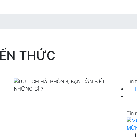
IẾN THỨC
Tin 
T
H
Tin 
MỪN
1