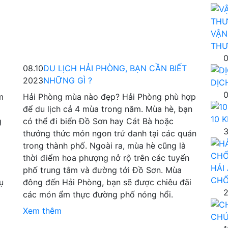
VẬN
THƯ
0
08.10
DU LỊCH HẢI PHÒNG, BẠN CẦN BIẾT
2023
NHỮNG GÌ ?
DỊC
0
m
Hải Phòng mùa nào đẹp? Hải Phòng phù hợp
để du lịch cả 4 mùa trong năm. Mùa hè, bạn
10 
g
có thể đi biển Đồ Sơn hay Cát Bà hoặc
3
thưởng thức món ngon trứ danh tại các quán
trong thành phố. Ngoài ra, mùa hè cũng là
thời điểm hoa phượng nở rộ trên các tuyến
HẢI
phố trung tâm và đường tới Đồ Sơn. Mùa
CHỐ
ụ
đông đến Hải Phòng, bạn sẽ được chiêu đãi
2
các món ẩm thực đường phố nóng hổi.
Xem thêm
CHÚ